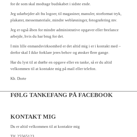
for de som skal modtage budskabet i sidste ende.
Jeg udarbejder alt fra logoer, til magasiner, manuler, storformat tryk,
plakater, messemateriale, mindre webløsninger, fotografering mv.
Jeg er også åben for mindre administrative opgaver eller freelance
arbejde, hvis du har brug for det.
I min lille enmandsvirksomhed er det altid mig i er i kontakt med –
derfor skal I ikke forklare jeres behov og ønsker flere gange.
Har du lyst til at drøfte en opgave eller en tanke, så er du altid
velkommen til at kontakte mig på mail eller telefon.
Kh. Dorte
FØLG TANKEFANG PÅ FACEBOOK
KONTAKT MIG
Du er altid velkommen til at kontakte mig
Tlf. 25565123